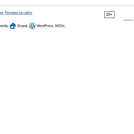
ка
,
Реклама на сайте
18+
omla,
Drupal,
WordPress, MODx.