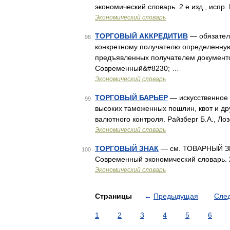
экономический словарь. 2 е изд., испр.
Экономический словарь
ТОРГОВЫЙ АККРЕДИТИВ
— обязатель
98
конкретному получателю определенную
предъявленных получателем документов.
Современный&#8230; …
Экономический словарь
ТОРГОВЫЙ БАРЬЕР
— искусственное 
99
высоких таможенных пошлин, квот и др
валютного контроля. Райзберг Б.А., Л
Экономический словарь
ТОРГОВЫЙ ЗНАК
— см. ТОВАРНЫЙ ЗНАК
100
Современный экономический словарь. 2 
Экономический словарь
Страницы
←
Предыдущая
Сле
1
2
3
4
5
6