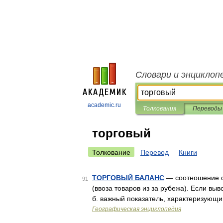
Словари и энциклоп
academic.ru
Толкования
Переводы
торговый
Толкование
Перевод
Книги
ТОРГОВЫЙ БАЛАНС
— соотношение ст
91
(ввоза товаров из за рубежа). Если выв
б. важный показатель, характеризующ
Географическая энциклопедия