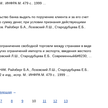
 М.: ИНФРА М. 479 с.. 1999 …
ство банка выдать по поручению клиента и за его счет
 сумму денег, при условии признания действующими
 Райзберг Б.А., Лозовский Л.Ш., Стародубцева Е.Б..
ограничение свободной торговли между странами в виде
угих ограничений импорта и экспорта, введения жесткого
озовский Л.Ш., Стародубцева Е.Б.. Современный&#8230; …
. Райзберг Б.А., Лозовский Л.Ш., Стародубцева Е.Б..
е изд., испр. М.: ИНФРА М. 479 с.. 1999 …
дующая
→
7
8
9
10
11
12
13