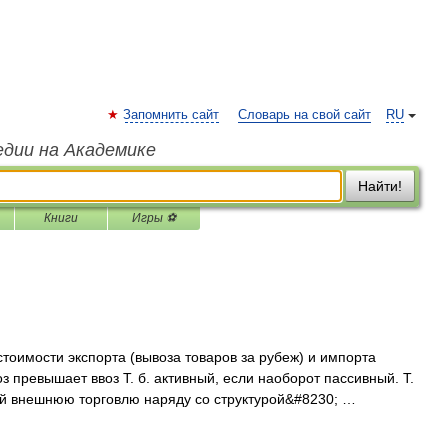
Запомнить сайт
Словарь на свой сайт
RU
едии на Академике
Найти!
Книги
Игры ⚽
оимости экспорта (вывоза товаров за рубеж) и импорта
оз превышает ввоз Т. б. активный, если наоборот пассивный. Т.
ий внешнюю торговлю наряду со структурой&#8230; …