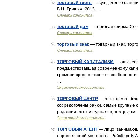
торговый гость
— сущ., кол во синони
92
В.Н. Тришин. 2013 …
Словарь синонимов
торговый дом
— торговая фирма Сло
93
Словарь синонимов
торговый знак
— товарный знак, торг
94
Словарь синонимов
ТОРГОВЫЙ КАПИТАЛИЗМ
— англ. cap
95
предшествовавшая современному капита
времени средневековья в особенности 
…
Энциклопедия социологии
ТОРГОВЫЙ ЦЕНТР
— англ. centre, tr
96
сосредоточены банки, самые крупные 
редакции газет и журналов, театры, кино
Энциклопедия социологии
ТОРГОВЫЙ АГЕНТ
— лицо, занимающе
97
определенной местности. Райзберг Б.А