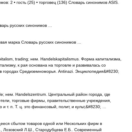
мов: 2 • гость (25) • торговец (136) Словарь синонимов ASIS.
варь русских синонимов …
овая марка Словарь русских синонимов …
italism, trading; нем. Handelskapitalismus. Форма капитализма,
лизму, к рая основана на торговле и развивалась со
в городах Средиземноморья. Antinazi. Энциклопедия&#8230;
ade; нем. Handelszentrum. Центральный район города, где
отели, торговые фирмы, правительственные учреждения,
 и т. п. Т. ц. это финансовый, полит, и культ,&#8230; …
еся сбытом товаров одной или Нескольких фирм в
., Лозовский Л.Ш., Стародубцева Е.Б.. Современный